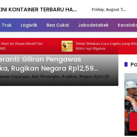
INI KONTAINER TERBARU HARI
Friday, August 7,
2026
Truk
Logistik
Bea Cukai
Jabodetabek
Kecelak
 Ini Panas Sekali? Ini
Tebak-Tebakan Lucu Logika yang Bikin 
Mikir tapi Ngakak
ranti: Giliran Pengawas
Po
ka, Rugikan Negara Rp12,59