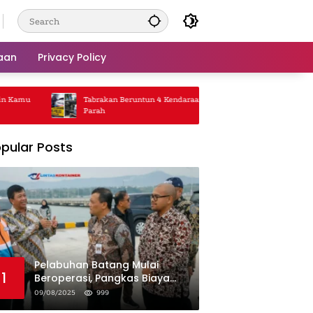
aan
Privacy Policy
Kamu
Tabrakan Beruntun 4 Kendaraan, Jalanan Macet
Truk 
Parah
Rp5 J
pular Posts
Pelabuhan Batang Mulai
1
Beroperasi, Pangkas Biaya
Logistik Industri!
09/08/2025
999