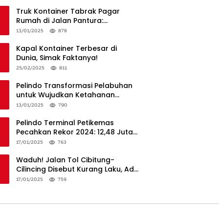
Truk Kontainer Tabrak Pagar
Rumah di Jalan Pantura:
Kronologi dan Langkah
13/01/2025
878
Penanganan
Kapal Kontainer Terbesar di
Dunia, Simak Faktanya!
25/02/2025
811
Pelindo Transformasi Pelabuhan
untuk Wujudkan Ketahanan
Logistik dan Daya Saing Global
13/01/2025
790
Pelindo Terminal Petikemas
Pecahkan Rekor 2024: 12,48 Juta
TEUs, Bukti Keunggulan Logistik
17/01/2025
763
Nasional
Waduh! Jalan Tol Cibitung-
Cilincing Disebut Kurang Laku, Ada
Apa?
17/01/2025
759