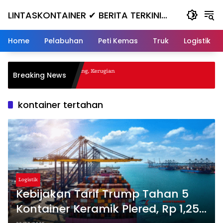
Skip
LINTASKONTAINER ✔ BERITA TERKINI
to
content
KONTAINER TERBARU HARI INI
Home
Pelabuhan
Peti Kemas
Truk
Logistik
al Nanjak, Masuk ke Jurang, Kerugian
Breaking News
a
kontainer tertahan
Logistik
Kebijakan Tarif Trump Tahan 5
Kontainer Keramik Plered, Rp 1,25