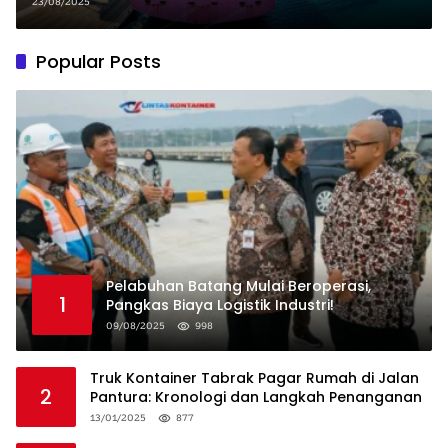
Miliar Terancam!
23/08/2025
Popular Posts
Pelabuhan Batang Mulai Beroperasi,
1
Pangkas Biaya Logistik Industri!
09/08/2025
998
Truk Kontainer Tabrak Pagar Rumah di Jalan
2
Pantura: Kronologi dan Langkah Penanganan
13/01/2025
877