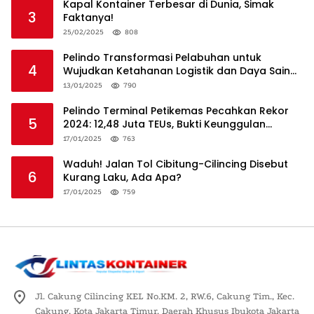
Kapal Kontainer Terbesar di Dunia, Simak
3
Faktanya!
25/02/2025
808
Pelindo Transformasi Pelabuhan untuk
4
Wujudkan Ketahanan Logistik dan Daya Saing
Global
13/01/2025
790
Pelindo Terminal Petikemas Pecahkan Rekor
5
2024: 12,48 Juta TEUs, Bukti Keunggulan
Logistik Nasional
17/01/2025
763
Waduh! Jalan Tol Cibitung-Cilincing Disebut
6
Kurang Laku, Ada Apa?
17/01/2025
759
Jl. Cakung Cilincing KEL No.KM. 2, RW.6, Cakung Tim., Kec.
Cakung, Kota Jakarta Timur, Daerah Khusus Ibukota Jakarta