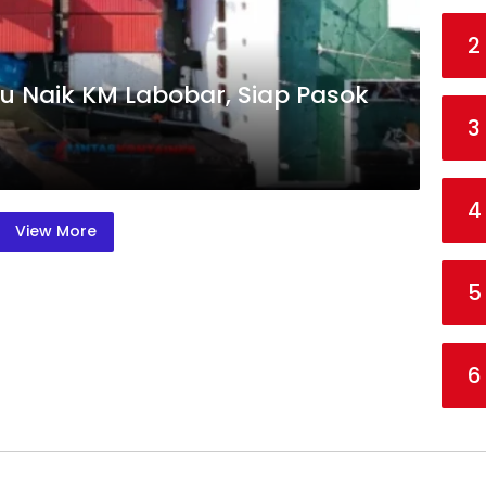
2
ku Naik KM Labobar, Siap Pasok
3
4
View More
5
6