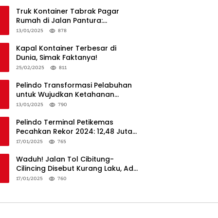
Truk Kontainer Tabrak Pagar
Rumah di Jalan Pantura:
Kronologi dan Langkah
13/01/2025
878
Penanganan
Kapal Kontainer Terbesar di
Dunia, Simak Faktanya!
25/02/2025
811
Pelindo Transformasi Pelabuhan
untuk Wujudkan Ketahanan
Logistik dan Daya Saing Global
13/01/2025
790
Pelindo Terminal Petikemas
Pecahkan Rekor 2024: 12,48 Juta
TEUs, Bukti Keunggulan Logistik
17/01/2025
765
Nasional
Waduh! Jalan Tol Cibitung-
Cilincing Disebut Kurang Laku, Ada
Apa?
17/01/2025
760