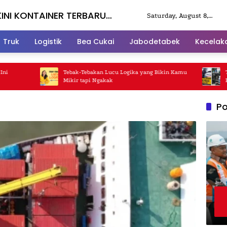
KINI KONTAINER TERBARU
Saturday, August 8,
2026
Truk
Logistik
Bea Cukai
Jabodetabek
Kecelak
Tebak-Tebakan Lucu Logika yang Bikin Kamu
Tabrak
Mikir tapi Ngakak
Parah
Po