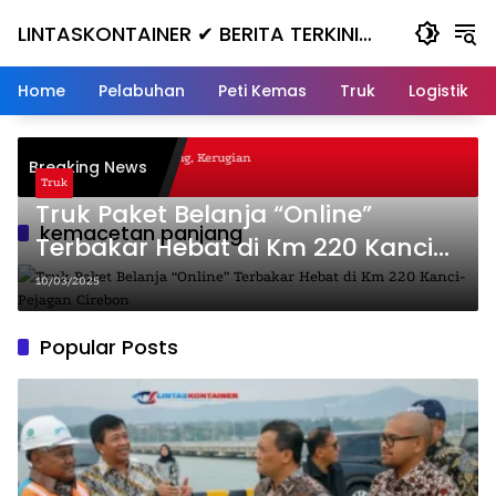
Skip
LINTASKONTAINER ✔ BERITA TERKINI
to
content
KONTAINER TERBARU HARI INI
Home
Pelabuhan
Peti Kemas
Truk
Logistik
gal Nanjak, Masuk ke Jurang, Kerugian
Breaking News
a
Truk
Truk Paket Belanja “Online”
kemacetan panjang
Terbakar Hebat di Km 220 Kanci-
Pejagan Cirebon
10/03/2025
Popular Posts