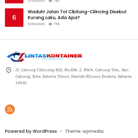
Logistik Nasional
17/01/2025
762
Waduh! Jalan Tol Cibitung-Cilincing Disebut
6
Kurang Laku, Ada Apa?
17/01/2025
759
Jl. Cakung Cilincing KEL No.KM. 2, RW.6, Cakung Tim., Kec.
Cakung, Kota Jakarta Timur, Daerah Khusus Ibukota Jakarta
13910
Powered by WordPress
-
Theme: wpmedia.