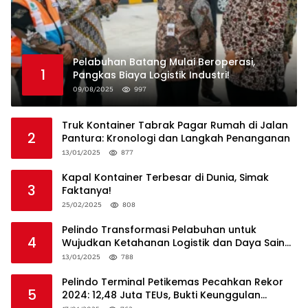
Pelabuhan Batang Mulai Beroperasi,
1
Pangkas Biaya Logistik Industri!
09/08/2025
997
Truk Kontainer Tabrak Pagar Rumah di Jalan
2
Pantura: Kronologi dan Langkah Penanganan
13/01/2025
877
Kapal Kontainer Terbesar di Dunia, Simak
3
Faktanya!
25/02/2025
808
Pelindo Transformasi Pelabuhan untuk
4
Wujudkan Ketahanan Logistik dan Daya Saing
Global
13/01/2025
788
Pelindo Terminal Petikemas Pecahkan Rekor
5
2024: 12,48 Juta TEUs, Bukti Keunggulan