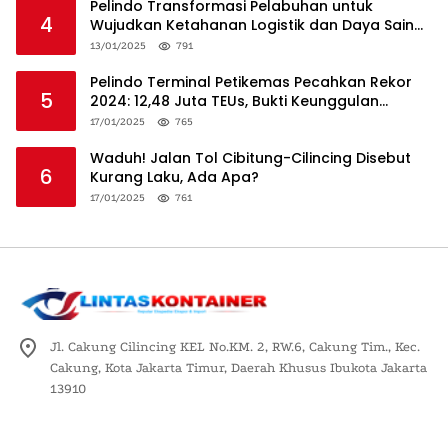
Pelindo Transformasi Pelabuhan untuk
4
Wujudkan Ketahanan Logistik dan Daya Saing
Global
13/01/2025
791
Pelindo Terminal Petikemas Pecahkan Rekor
5
2024: 12,48 Juta TEUs, Bukti Keunggulan
Logistik Nasional
17/01/2025
765
Waduh! Jalan Tol Cibitung-Cilincing Disebut
6
Kurang Laku, Ada Apa?
17/01/2025
761
Jl. Cakung Cilincing KEL No.KM. 2, RW.6, Cakung Tim., Kec.
Cakung, Kota Jakarta Timur, Daerah Khusus Ibukota Jakarta
13910