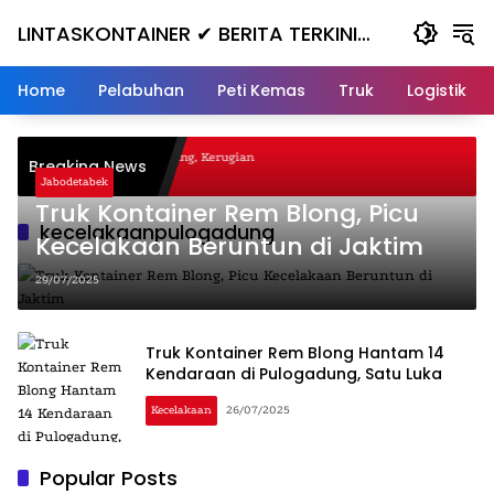
Skip
LINTASKONTAINER ✔ BERITA TERKINI
to
content
KONTAINER TERBARU HARI INI
Home
Pelabuhan
Peti Kemas
Truk
Logistik
agal Nanjak, Masuk ke Jurang, Kerugian
Breaking News
ta
Jabodetabek
Truk Kontainer Rem Blong, Picu
kecelakaanpulogadung
Kecelakaan Beruntun di Jaktim
29/07/2025
Truk Kontainer Rem Blong Hantam 14
Kendaraan di Pulogadung, Satu Luka
Kecelakaan
26/07/2025
Popular Posts