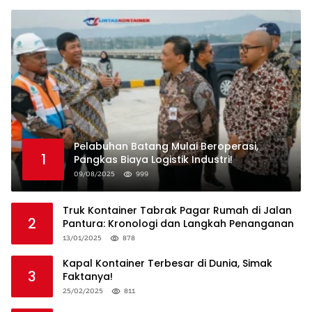
Pelabuhan Batang Mulai Beroperasi,
1
Pangkas Biaya Logistik Industri!
09/08/2025
999
Truk Kontainer Tabrak Pagar Rumah di Jalan
2
Pantura: Kronologi dan Langkah Penanganan
13/01/2025
878
Kapal Kontainer Terbesar di Dunia, Simak
3
Faktanya!
25/02/2025
811