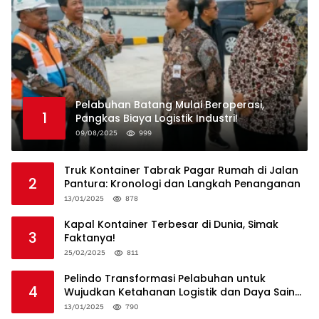
Pelabuhan Batang Mulai Beroperasi,
1
Pangkas Biaya Logistik Industri!
09/08/2025
999
Truk Kontainer Tabrak Pagar Rumah di Jalan
2
Pantura: Kronologi dan Langkah Penanganan
13/01/2025
878
Kapal Kontainer Terbesar di Dunia, Simak
3
Faktanya!
25/02/2025
811
Pelindo Transformasi Pelabuhan untuk
4
Wujudkan Ketahanan Logistik dan Daya Saing
Global
13/01/2025
790