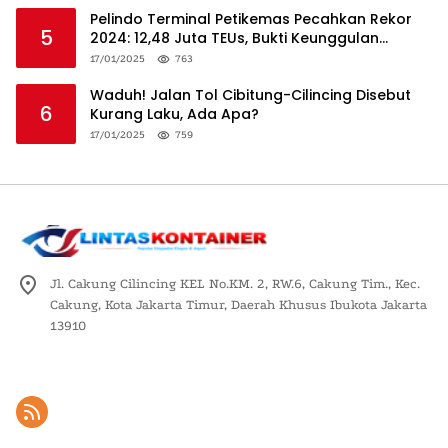
Pelindo Terminal Petikemas Pecahkan Rekor
5
2024: 12,48 Juta TEUs, Bukti Keunggulan
Logistik Nasional
17/01/2025
763
Waduh! Jalan Tol Cibitung-Cilincing Disebut
6
Kurang Laku, Ada Apa?
17/01/2025
759
Jl. Cakung Cilincing KEL No.KM. 2, RW.6, Cakung Tim., Kec.
Cakung, Kota Jakarta Timur, Daerah Khusus Ibukota Jakarta
13910