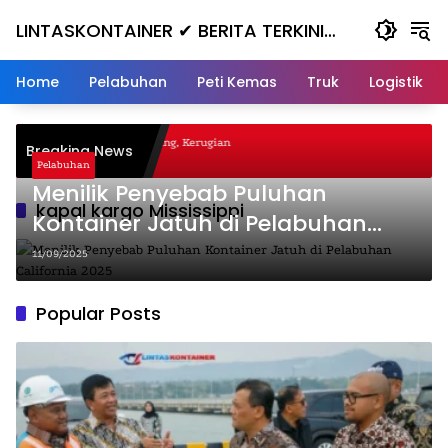
Skip
LINTASKONTAINER ✔ BERITA TERKINI
to
content
KONTAINER TERBARU HARI INI
Home
Pelabuhan
Peti Kemas
Truk
Logistik
agal Nanjak, Masuk ke Jurang, Kerugian
Breaking News
ta
Pelabuhan
Menilik Penyebab Puluhan
kapal kargo Mississippi
Kontainer Jatuh di Pelabuhan
California 2025
11/09/2025
Popular Posts