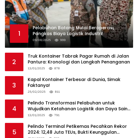
Pelabuhan Batang Mulai Beroperasi,
1
Pangkas Biaya Logistik Industri!
09/08/2025
999
Truk Kontainer Tabrak Pagar Rumah di Jalan
2
Pantura: Kronologi dan Langkah Penanganan
13/01/2025
878
Kapal Kontainer Terbesar di Dunia, Simak
3
Faktanya!
25/02/2025
811
Pelindo Transformasi Pelabuhan untuk
4
Wujudkan Ketahanan Logistik dan Daya Saing
Global
13/01/2025
791
Pelindo Terminal Petikemas Pecahkan Rekor
5
2024: 12,48 Juta TEUs, Bukti Keunggulan