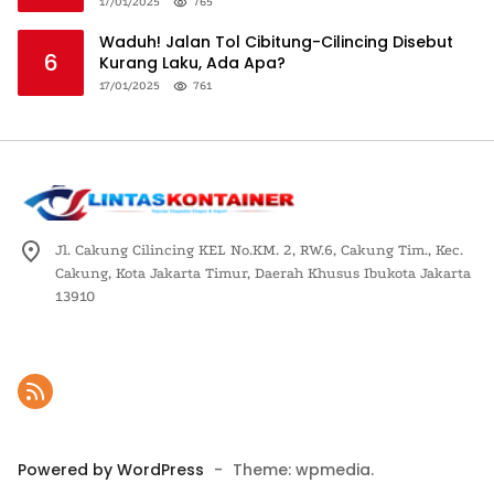
Logistik Nasional
17/01/2025
765
Waduh! Jalan Tol Cibitung-Cilincing Disebut
6
Kurang Laku, Ada Apa?
17/01/2025
761
Jl. Cakung Cilincing KEL No.KM. 2, RW.6, Cakung Tim., Kec.
Cakung, Kota Jakarta Timur, Daerah Khusus Ibukota Jakarta
13910
Powered by WordPress
-
Theme: wpmedia.