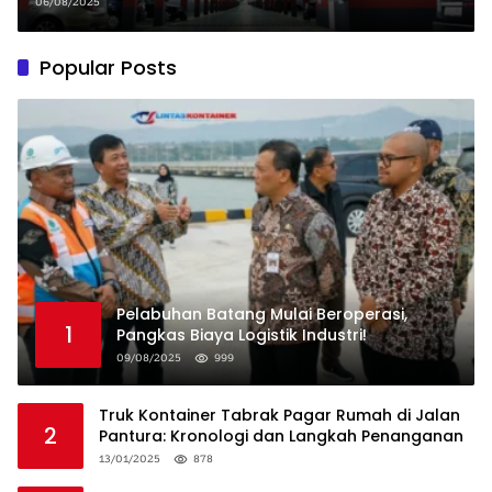
Sutami
06/08/2025
Popular Posts
Pelabuhan Batang Mulai Beroperasi,
1
Pangkas Biaya Logistik Industri!
09/08/2025
999
Truk Kontainer Tabrak Pagar Rumah di Jalan
2
Pantura: Kronologi dan Langkah Penanganan
13/01/2025
878