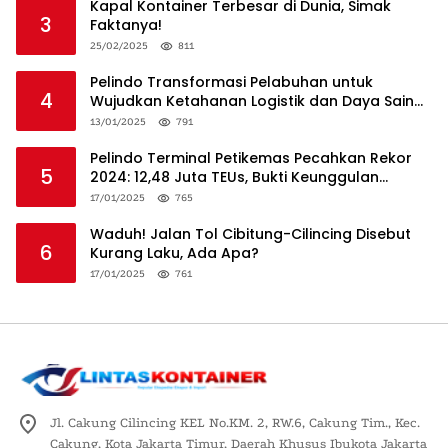
Kapal Kontainer Terbesar di Dunia, Simak
3
Faktanya!
25/02/2025
811
Pelindo Transformasi Pelabuhan untuk
4
Wujudkan Ketahanan Logistik dan Daya Saing
Global
13/01/2025
791
Pelindo Terminal Petikemas Pecahkan Rekor
5
2024: 12,48 Juta TEUs, Bukti Keunggulan
Logistik Nasional
17/01/2025
765
Waduh! Jalan Tol Cibitung-Cilincing Disebut
6
Kurang Laku, Ada Apa?
17/01/2025
761
Jl. Cakung Cilincing KEL No.KM. 2, RW.6, Cakung Tim., Kec.
Cakung, Kota Jakarta Timur, Daerah Khusus Ibukota Jakarta