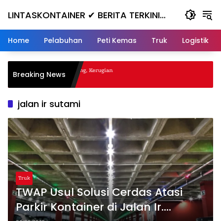
Skip
LINTASKONTAINER ✔ BERITA TERKINI
to
content
KONTAINER TERBARU HARI INI
Home
Pelabuhan
Peti Kemas
Truk
Logistik
al Nanjak, Masuk ke Jurang, Kerugian
Breaking News
jalan ir sutami
Truk
TWAP Usul Solusi Cerdas Atasi
Parkir Kontainer di Jalan Ir.