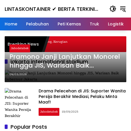
Skip
LINTASKONTAINER ✔ BERITA TERKINI
to
content
KONTAINER TERBARU HARI INI
Home
Pelabuhan
Peti Kemas
Truk
Logistik
agal Nanjak, Masuk ke Jurang, Kerugian
Breaking News
ta
Jabodetabek
Pramono Janji Lanjutkan Monorel
jakarta international stadium
hingga JIS, Warisan Baik
Gubernur Jakarta
04/03/2026
Drama Pelecehan di JIS: Suporter Wanita
Persija Berakhir Mediasi, Pelaku Minta
Maaf!
Jabodetabek
19/09/2025
Popular Posts