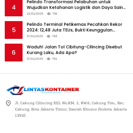
Pelindo Transformasi Pelabuhan untuk
4
Wujudkan Ketahanan Logistik dan Daya Saing
Global
13/01/2025
791
Pelindo Terminal Petikemas Pecahkan Rekor
5
2024: 12,48 Juta TEUs, Bukti Keunggulan
Logistik Nasional
17/01/2025
765
Waduh! Jalan Tol Cibitung-Cilincing Disebut
6
Kurang Laku, Ada Apa?
17/01/2025
761
Jl. Cakung Cilincing KEL No.KM. 2, RW.6, Cakung Tim., Kec.
Cakung, Kota Jakarta Timur, Daerah Khusus Ibukota Jakarta
13910