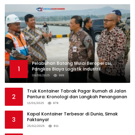
Pelabuhan Batang Mulai Beroperasi,
1
Pangkas Biaya Logistik Industri!
09/08/2025
999
Truk Kontainer Tabrak Pagar Rumah di Jalan
2
Pantura: Kronologi dan Langkah Penanganan
13/01/2025
878
Kapal Kontainer Terbesar di Dunia, Simak
3
Faktanya!
25/02/2025
811