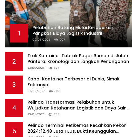
Pelabuhan Batang Mulai Beroperasi,
1
Pangkas Biaya Logistik Industri!
09/08/2025
997
Truk Kontainer Tabrak Pagar Rumah di Jalan
2
Pantura: Kronologi dan Langkah Penanganan
13/01/2025
877
Kapal Kontainer Terbesar di Dunia, Simak
3
Faktanya!
25/02/2025
808
Pelindo Transformasi Pelabuhan untuk
4
Wujudkan Ketahanan Logistik dan Daya Saing
Global
13/01/2025
788
Pelindo Terminal Petikemas Pecahkan Rekor
5
2024: 12,48 Juta TEUs, Bukti Keunggulan