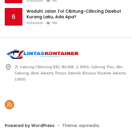
Logistik Nasional
17/01/2025
762
Waduh! Jalan Tol Cibitung-Cilincing Disebut
6
Kurang Laku, Ada Apa?
17/01/2025
759
Jl. Cakung Cilincing KEL No.KM. 2, RW.6, Cakung Tim., Kec.
Cakung, Kota Jakarta Timur, Daerah Khusus Ibukota Jakarta
13910
Powered by WordPress
-
Theme: wpmedia.