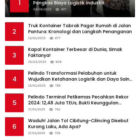
1
Pangkas Biaya Logistik Industri!
09/08/2025
997
Truk Kontainer Tabrak Pagar Rumah di Jalan
2
Pantura: Kronologi dan Langkah Penanganan
13/01/2025
877
Kapal Kontainer Terbesar di Dunia, Simak
3
Faktanya!
25/02/2025
808
Pelindo Transformasi Pelabuhan untuk
4
Wujudkan Ketahanan Logistik dan Daya Saing
Global
13/01/2025
788
Pelindo Terminal Petikemas Pecahkan Rekor
5
2024: 12,48 Juta TEUs, Bukti Keunggulan
Logistik Nasional
17/01/2025
762
Waduh! Jalan Tol Cibitung-Cilincing Disebut
6
Kurang Laku, Ada Apa?
17/01/2025
759