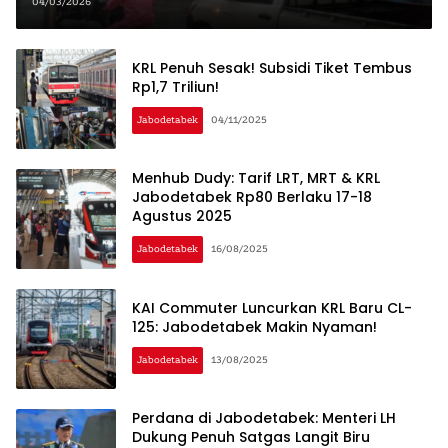
BMKG
04/03/2026
KRL Penuh Sesak! Subsidi Tiket Tembus
Rp1,7 Triliun!
Jabodetabek
04/11/2025
Menhub Dudy: Tarif LRT, MRT & KRL
Jabodetabek Rp80 Berlaku 17-18
Agustus 2025
Jabodetabek
16/08/2025
KAI Commuter Luncurkan KRL Baru CL-
125: Jabodetabek Makin Nyaman!
Jabodetabek
13/08/2025
Perdana di Jabodetabek: Menteri LH
Dukung Penuh Satgas Langit Biru