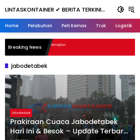
Skip
LINTASKONTAINER ✔ BERITA TERKINI
to
content
KONTAINER TERBARU HARI INI
Home
Pelabuhan
Peti Kemas
Truk
Logistik
anjak, Masuk ke Jurang, Kerugian
Breaking News
jabodetabek
Jabodetabek
Prakiraan Cuaca Jabodetabek
Hari Ini & Besok – Update Terbaru