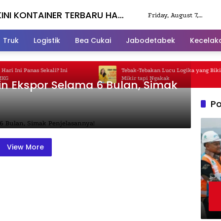
INI KONTAINER TERBARU HARI
Friday, August 7,
2026
Truk
Logistik
Bea Cukai
Jabodetabek
Kecelak
 Ini Panas Sekali? Ini
Tebak-Tebakan Lucu Logika yang Bikin 
Mikir tapi Ngakak
in Ekspor Selama 6 Bulan, Simak
Po
View More