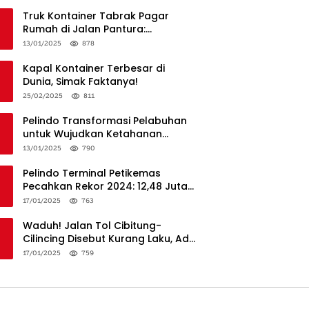
Truk Kontainer Tabrak Pagar
Rumah di Jalan Pantura:
Kronologi dan Langkah
13/01/2025
878
Penanganan
Kapal Kontainer Terbesar di
Dunia, Simak Faktanya!
25/02/2025
811
Pelindo Transformasi Pelabuhan
untuk Wujudkan Ketahanan
Logistik dan Daya Saing Global
13/01/2025
790
Pelindo Terminal Petikemas
Pecahkan Rekor 2024: 12,48 Juta
TEUs, Bukti Keunggulan Logistik
17/01/2025
763
Nasional
Waduh! Jalan Tol Cibitung-
Cilincing Disebut Kurang Laku, Ada
Apa?
17/01/2025
759