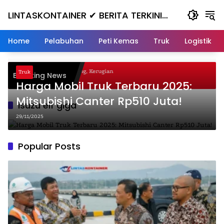
Skip
LINTASKONTAINER ✔ BERITA TERKINI
to
content
KONTAINER TERBARU HARI INI
Home
Pelabuhan
Peti Kemas
Truk
Logistik
gal Nanjak, Masuk ke Jurang, Kerugian
Truk
Breaking News
a
Harga Mobil Truk Terbaru 2025:
Mitsubishi Canter Rp510 Juta!
isuzu elf giga
29/11/2025
Popular Posts