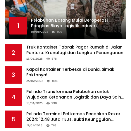
Pelabuhan Batang Mulai Beroperasi,
1
Pangkas Biaya Logistik Industri!
09/08/2025
998
Truk Kontainer Tabrak Pagar Rumah di Jalan
2
Pantura: Kronologi dan Langkah Penanganan
13/01/2025
878
Kapal Kontainer Terbesar di Dunia, Simak
3
Faktanya!
25/02/2025
808
Pelindo Transformasi Pelabuhan untuk
4
Wujudkan Ketahanan Logistik dan Daya Saing
Global
13/01/2025
790
Pelindo Terminal Petikemas Pecahkan Rekor
5
2024: 12,48 Juta TEUs, Bukti Keunggulan
Logistik Nasional
17/01/2025
763