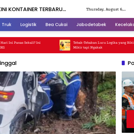
KINI KONTAINER TERBARU
Thursday, August 6,
2026
Truk
Logistik
Bea Cukai
Jabodetabek
Kecelak
i Panas Sekali? Ini
Tebak-Tebakan Lucu Logika yang Bikin Ka
Mikir tapi Ngakak
ninggal
Po