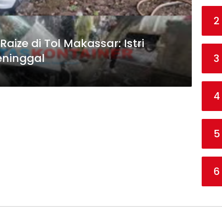
2
ize di Tol Makassar: Istri
eninggal
3
4
5
6