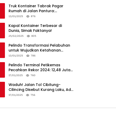
Truk Kontainer Tabrak Pagar
Rumah di Jalan Pantura:
Kronologi dan Langkah
13/01/2025
876
Penanganan
Kapal Kontainer Terbesar di
Dunia, Simak Faktanya!
25/02/2025
805
Pelindo Transformasi Pelabuhan
untuk Wujudkan Ketahanan
Logistik dan Daya Saing Global
13/01/2025
786
Pelindo Terminal Petikemas
Pecahkan Rekor 2024: 12,48 Juta
TEUs, Bukti Keunggulan Logistik
17/01/2025
760
Nasional
Waduh! Jalan Tol Cibitung-
Cilincing Disebut Kurang Laku, Ada
Apa?
17/01/2025
756