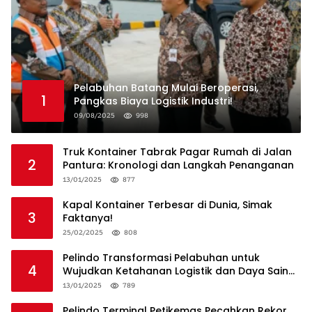
Pelabuhan Batang Mulai Beroperasi,
1
Pangkas Biaya Logistik Industri!
09/08/2025
998
Truk Kontainer Tabrak Pagar Rumah di Jalan
2
Pantura: Kronologi dan Langkah Penanganan
13/01/2025
877
Kapal Kontainer Terbesar di Dunia, Simak
3
Faktanya!
25/02/2025
808
Pelindo Transformasi Pelabuhan untuk
4
Wujudkan Ketahanan Logistik dan Daya Saing
Global
13/01/2025
789
Pelindo Terminal Petikemas Pecahkan Rekor