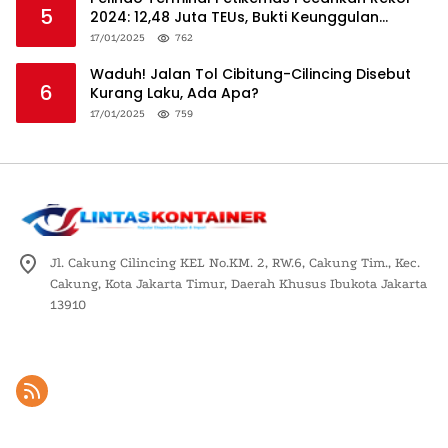
5
2024: 12,48 Juta TEUs, Bukti Keunggulan
Logistik Nasional
17/01/2025
762
Waduh! Jalan Tol Cibitung-Cilincing Disebut
6
Kurang Laku, Ada Apa?
17/01/2025
759
Jl. Cakung Cilincing KEL No.KM. 2, RW.6, Cakung Tim., Kec.
Cakung, Kota Jakarta Timur, Daerah Khusus Ibukota Jakarta
13910