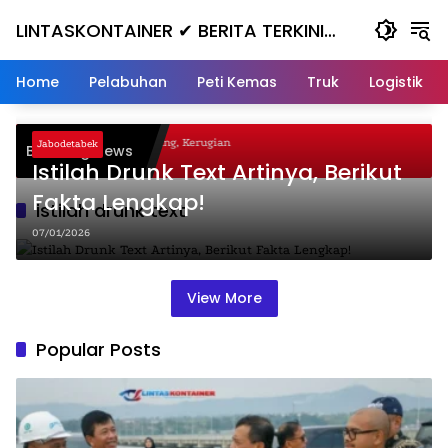
Skip
LINTASKONTAINER ✔ BERITA TERKINI
to
content
KONTAINER TERBARU HARI INI
Home
Pelabuhan
Peti Kemas
Truk
Logistik
agal Nanjak, Masuk ke Jurang, Kerugian
Jabodetabek
Breaking News
ta
Istilah Drunk Text Artinya, Berikut
Fakta Lengkap!
istilah drunk text
07/01/2026
View More
Popular Posts