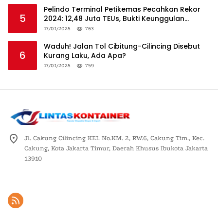
Pelindo Terminal Petikemas Pecahkan Rekor
5
2024: 12,48 Juta TEUs, Bukti Keunggulan
Logistik Nasional
17/01/2025
763
Waduh! Jalan Tol Cibitung-Cilincing Disebut
6
Kurang Laku, Ada Apa?
17/01/2025
759
Jl. Cakung Cilincing KEL No.KM. 2, RW.6, Cakung Tim., Kec.
Cakung, Kota Jakarta Timur, Daerah Khusus Ibukota Jakarta
13910