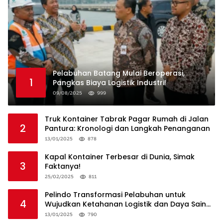
Pelabuhan Batang Mulai Beroperasi,
1
Pangkas Biaya Logistik Industri!
09/08/2025
999
Truk Kontainer Tabrak Pagar Rumah di Jalan
2
Pantura: Kronologi dan Langkah Penanganan
13/01/2025
878
Kapal Kontainer Terbesar di Dunia, Simak
3
Faktanya!
25/02/2025
811
Pelindo Transformasi Pelabuhan untuk
4
Wujudkan Ketahanan Logistik dan Daya Saing
Global
13/01/2025
790