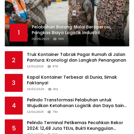
Pelabuhan Batang Mulai Beroperasi,
1
Pangkas Biaya Logistik Industri!
09/08/2025
999
Truk Kontainer Tabrak Pagar Rumah di Jalan
2
Pantura: Kronologi dan Langkah Penanganan
13/01/2025
878
Kapal Kontainer Terbesar di Dunia, Simak
3
Faktanya!
25/02/2025
811
Pelindo Transformasi Pelabuhan untuk
4
Wujudkan Ketahanan Logistik dan Daya Saing
Global
13/01/2025
791
Pelindo Terminal Petikemas Pecahkan Rekor
5
2024: 12,48 Juta TEUs, Bukti Keunggulan