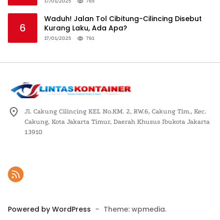
Logistik Nasional
17/01/2025
765
Waduh! Jalan Tol Cibitung-Cilincing Disebut
6
Kurang Laku, Ada Apa?
17/01/2025
761
Jl. Cakung Cilincing KEL No.KM. 2, RW.6, Cakung Tim., Kec.
Cakung, Kota Jakarta Timur, Daerah Khusus Ibukota Jakarta
13910
Powered by WordPress
-
Theme: wpmedia.