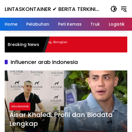
Skip
LINTASKONTAINER ✔ BERITA TERKINI
to
content
KONTAINER TERBARU HARI INI
Home
Pelabuhan
Peti Kemas
Truk
Logistik
al Nanjak, Masuk ke Jurang, Kerugian
Breaking News
influencer arab indonesia
Jabodetabek
Aisar Khaled: Profil dan Biodata
Lengkap