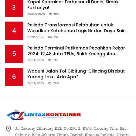
Kapal Kontainer Terbesar di Dunia, Simak
3
Faktanya!
25/02/2025
811
Pelindo Transformasi Pelabuhan untuk
4
Wujudkan Ketahanan Logistik dan Daya Saing
Global
13/01/2025
791
Pelindo Terminal Petikemas Pecahkan Rekor
5
2024: 12,48 Juta TEUs, Bukti Keunggulan
Logistik Nasional
17/01/2025
765
Waduh! Jalan Tol Cibitung-Cilincing Disebut
6
Kurang Laku, Ada Apa?
17/01/2025
760
Jl. Cakung Cilincing KEL No.KM. 2, RW.6, Cakung Tim., Kec.
Cakung, Kota Jakarta Timur, Daerah Khusus Ibukota Jakarta