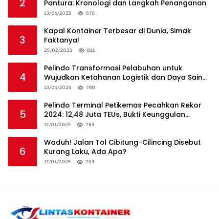
2
Pantura: Kronologi dan Langkah Penanganan
13/01/2025
878
Kapal Kontainer Terbesar di Dunia, Simak
3
Faktanya!
25/02/2025
811
Pelindo Transformasi Pelabuhan untuk
4
Wujudkan Ketahanan Logistik dan Daya Saing
Global
13/01/2025
790
Pelindo Terminal Petikemas Pecahkan Rekor
5
2024: 12,48 Juta TEUs, Bukti Keunggulan
Logistik Nasional
17/01/2025
763
Waduh! Jalan Tol Cibitung-Cilincing Disebut
6
Kurang Laku, Ada Apa?
17/01/2025
759