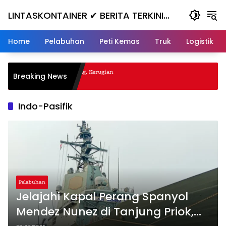
Skip
LINTASKONTAINER ✔ BERITA TERKINI
to
content
KONTAINER TERBARU HARI INI
Home
Pelabuhan
Peti Kemas
Truk
Logistik
al Nanjak, Masuk ke Jurang, Kerugian
Breaking News
Indo-Pasifik
Pelabuhan
Jelajahi Kapal Perang Spanyol
Mendez Nunez di Tanjung Priok,