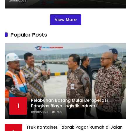
Gratis dan Penuh Edukasi!
28/06/2025
View More
Popular Posts
Pelabuhan Batang Mulai Beroperasi,
1
Pangkas Biaya Logistik Industri!
09/08/2025
999
Truk Kontainer Tabrak Pagar Rumah di Jalan