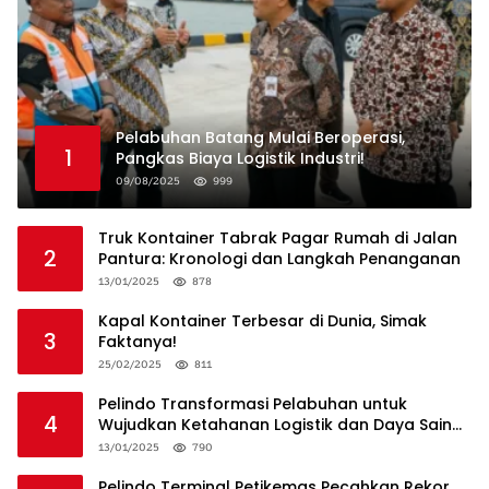
Pelabuhan Batang Mulai Beroperasi,
1
Pangkas Biaya Logistik Industri!
09/08/2025
999
Truk Kontainer Tabrak Pagar Rumah di Jalan
2
Pantura: Kronologi dan Langkah Penanganan
13/01/2025
878
Kapal Kontainer Terbesar di Dunia, Simak
3
Faktanya!
25/02/2025
811
Pelindo Transformasi Pelabuhan untuk
4
Wujudkan Ketahanan Logistik dan Daya Saing
Global
13/01/2025
790
Pelindo Terminal Petikemas Pecahkan Rekor