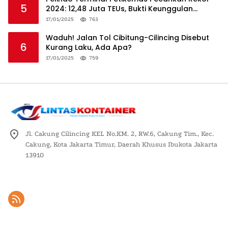
5
2024: 12,48 Juta TEUs, Bukti Keunggulan
Logistik Nasional
17/01/2025
763
Waduh! Jalan Tol Cibitung-Cilincing Disebut
6
Kurang Laku, Ada Apa?
17/01/2025
759
Jl. Cakung Cilincing KEL No.KM. 2, RW.6, Cakung Tim., Kec.
Cakung, Kota Jakarta Timur, Daerah Khusus Ibukota Jakarta
13910