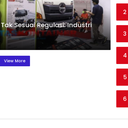
2
Tak Sesuai Regulasi: Industri
3
4
View More
5
6