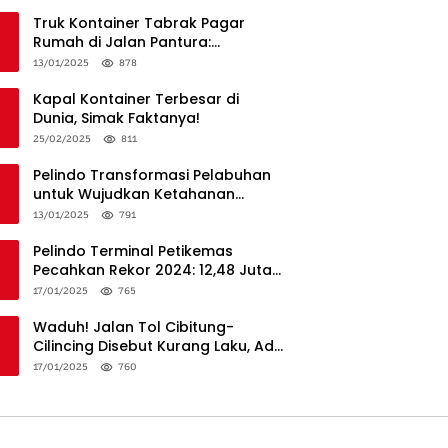
Truk Kontainer Tabrak Pagar
Rumah di Jalan Pantura:
Kronologi dan Langkah
13/01/2025
878
Penanganan
Kapal Kontainer Terbesar di
Dunia, Simak Faktanya!
25/02/2025
811
Pelindo Transformasi Pelabuhan
untuk Wujudkan Ketahanan
Logistik dan Daya Saing Global
13/01/2025
791
Pelindo Terminal Petikemas
Pecahkan Rekor 2024: 12,48 Juta
TEUs, Bukti Keunggulan Logistik
17/01/2025
765
Nasional
Waduh! Jalan Tol Cibitung-
Cilincing Disebut Kurang Laku, Ada
Apa?
17/01/2025
760