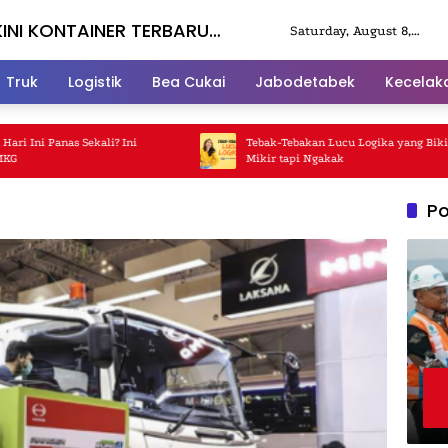
KINI KONTAINER TERBARU
Saturday, August 8,
2026
Truk
Logistik
Bea Cukai
Jabodetabek
Kecelak
i Panas Sekali? Ini
Tebak-Tebakan Lucu Logika yang Bikin Ka
Mikir tapi Ngakak
Po