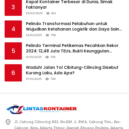
Kapal Kontainer Terbesar di Dunia, Simak
3
Faktanya!
25/02/2025
811
Pelindo Transformasi Pelabuhan untuk
4
Wujudkan Ketahanan Logistik dan Daya Saing
Global
13/01/2025
790
Pelindo Terminal Petikemas Pecahkan Rekor
5
2024: 12,48 Juta TEUs, Bukti Keunggulan
Logistik Nasional
17/01/2025
765
Waduh! Jalan Tol Cibitung-Cilincing Disebut
6
Kurang Laku, Ada Apa?
17/01/2025
760
Jl. Cakung Cilincing KEL No.KM. 2, RW.6, Cakung Tim., Kec.
Cakung, Kota Jakarta Timur, Daerah Khusus Ibukota Jakarta