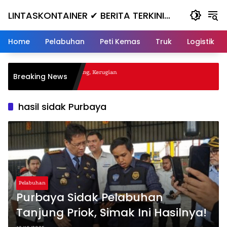
Skip
LINTASKONTAINER ✔ BERITA TERKINI
to
content
KONTAINER TERBARU HARI INI
Home
Pelabuhan
Peti Kemas
Truk
Logistik
al Nanjak, Masuk ke Jurang, Kerugian
Breaking News
hasil sidak Purbaya
Pelabuhan
Purbaya Sidak Pelabuhan
Tanjung Priok, Simak Ini Hasilnya!