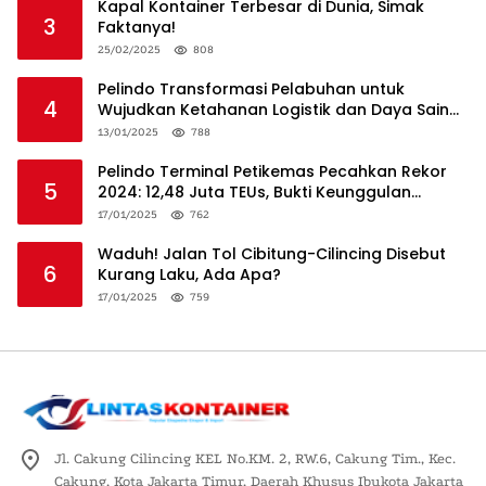
Kapal Kontainer Terbesar di Dunia, Simak
3
Faktanya!
25/02/2025
808
Pelindo Transformasi Pelabuhan untuk
4
Wujudkan Ketahanan Logistik dan Daya Saing
Global
13/01/2025
788
Pelindo Terminal Petikemas Pecahkan Rekor
5
2024: 12,48 Juta TEUs, Bukti Keunggulan
Logistik Nasional
17/01/2025
762
Waduh! Jalan Tol Cibitung-Cilincing Disebut
6
Kurang Laku, Ada Apa?
17/01/2025
759
Jl. Cakung Cilincing KEL No.KM. 2, RW.6, Cakung Tim., Kec.
Cakung, Kota Jakarta Timur, Daerah Khusus Ibukota Jakarta