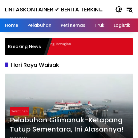
Skip
LINTASKONTAINER ✔ BERITA TERKINI
to
content
KONTAINER TERBARU HARI INI
Home
Pelabuhan
Peti Kemas
Truk
Logistik
gal Nanjak, Masuk ke Jurang, Kerugian
Breaking News
a
Hari Raya Waisak
Pelabuhan
Pelabuhan Gilimanuk-Ketapang
Tutup Sementara, Ini Alasannya!