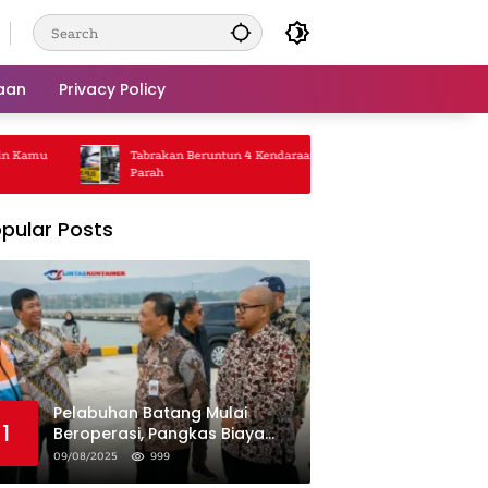
aan
Privacy Policy
Kamu
Tabrakan Beruntun 4 Kendaraan, Jalanan Macet
Truk 
Parah
Rp5 J
pular Posts
Pelabuhan Batang Mulai
1
Beroperasi, Pangkas Biaya
Logistik Industri!
09/08/2025
999