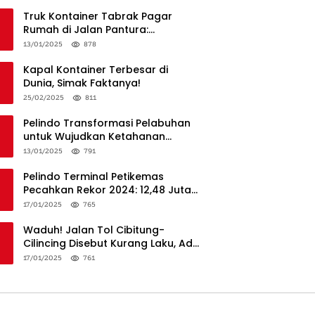
Truk Kontainer Tabrak Pagar
Rumah di Jalan Pantura:
Kronologi dan Langkah
13/01/2025
878
Penanganan
Kapal Kontainer Terbesar di
Dunia, Simak Faktanya!
25/02/2025
811
Pelindo Transformasi Pelabuhan
untuk Wujudkan Ketahanan
Logistik dan Daya Saing Global
13/01/2025
791
Pelindo Terminal Petikemas
Pecahkan Rekor 2024: 12,48 Juta
TEUs, Bukti Keunggulan Logistik
17/01/2025
765
Nasional
Waduh! Jalan Tol Cibitung-
Cilincing Disebut Kurang Laku, Ada
Apa?
17/01/2025
761