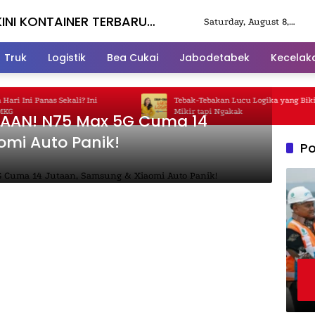
KINI KONTAINER TERBARU
Saturday, August 8,
2026
Truk
Logistik
Bea Cukai
Jabodetabek
Kecelak
 Ini Panas Sekali? Ini
Tebak-Tebakan Lucu Logika yang Bikin 
Mikir tapi Ngakak
LAAN! N75 Max 5G Cuma 14
mi Auto Panik!
Po