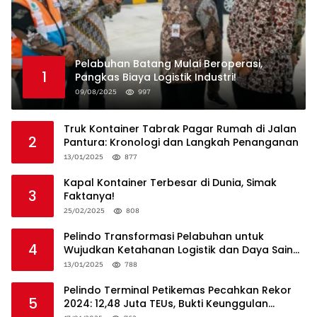
Pelabuhan Batang Mulai Beroperasi,
1
Pangkas Biaya Logistik Industri!
09/08/2025
997
Truk Kontainer Tabrak Pagar Rumah di Jalan
2
Pantura: Kronologi dan Langkah Penanganan
13/01/2025
877
Kapal Kontainer Terbesar di Dunia, Simak
3
Faktanya!
25/02/2025
808
Pelindo Transformasi Pelabuhan untuk
4
Wujudkan Ketahanan Logistik dan Daya Saing
Global
13/01/2025
788
Pelindo Terminal Petikemas Pecahkan Rekor
5
2024: 12,48 Juta TEUs, Bukti Keunggulan