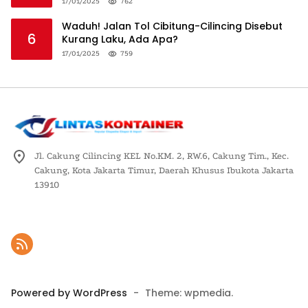
Logistik Nasional
17/01/2025
762
Waduh! Jalan Tol Cibitung-Cilincing Disebut
6
Kurang Laku, Ada Apa?
17/01/2025
759
Jl. Cakung Cilincing KEL No.KM. 2, RW.6, Cakung Tim., Kec.
Cakung, Kota Jakarta Timur, Daerah Khusus Ibukota Jakarta
13910
Powered by WordPress
-
Theme: wpmedia.