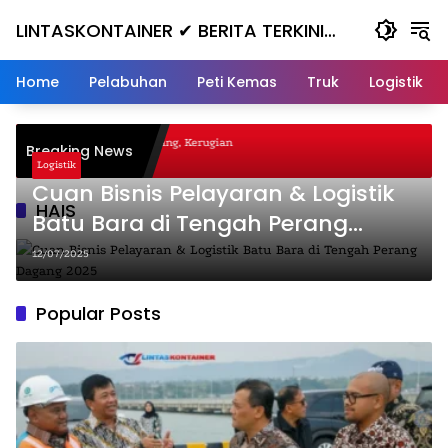
Skip
LINTASKONTAINER ✔ BERITA TERKINI
to
content
KONTAINER TERBARU HARI INI
Home
Pelabuhan
Peti Kemas
Truk
Logistik
agal Nanjak, Masuk ke Jurang, Kerugian
Breaking News
ta
Logistik
Cuan Bisnis Pelayaran & Logistik
HAIS
Batu Bara di Tengah Perang
Dagang 2025
12/07/2025
Popular Posts