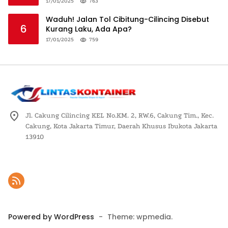
Logistik Nasional
17/01/2025
763
Waduh! Jalan Tol Cibitung-Cilincing Disebut
6
Kurang Laku, Ada Apa?
17/01/2025
759
Jl. Cakung Cilincing KEL No.KM. 2, RW.6, Cakung Tim., Kec.
Cakung, Kota Jakarta Timur, Daerah Khusus Ibukota Jakarta
13910
Powered by WordPress
-
Theme: wpmedia.