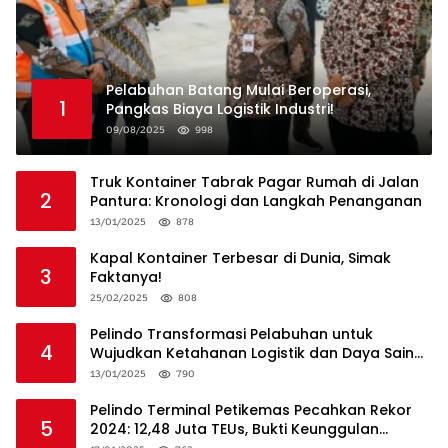
Pelabuhan Batang Mulai Beroperasi,
1
Pangkas Biaya Logistik Industri!
09/08/2025
998
Truk Kontainer Tabrak Pagar Rumah di Jalan
2
Pantura: Kronologi dan Langkah Penanganan
13/01/2025
878
Kapal Kontainer Terbesar di Dunia, Simak
3
Faktanya!
25/02/2025
808
Pelindo Transformasi Pelabuhan untuk
4
Wujudkan Ketahanan Logistik dan Daya Saing
Global
13/01/2025
790
Pelindo Terminal Petikemas Pecahkan Rekor
5
2024: 12,48 Juta TEUs, Bukti Keunggulan