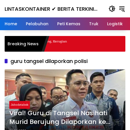
Skip
LINTASKONTAINER ✔ BERITA TERKINI
to
content
KONTAINER TERBARU HARI INI
Home
Pelabuhan
Peti Kemas
Truk
Logistik
al Nanjak, Masuk ke Jurang, Kerugian
Breaking News
a
guru tangsel dilaporkan polisi
Jabodetabek
Viral! Guru di Tangsel Nasihati
Murid Berujung Dilaporkan ke