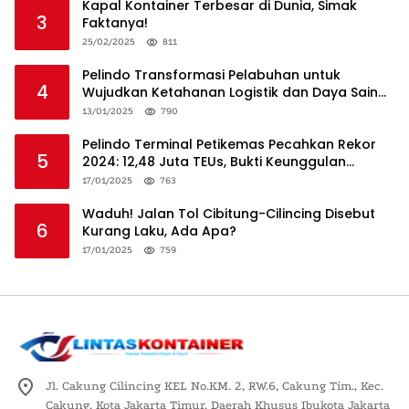
Kapal Kontainer Terbesar di Dunia, Simak
3
Faktanya!
25/02/2025
811
Pelindo Transformasi Pelabuhan untuk
4
Wujudkan Ketahanan Logistik dan Daya Saing
Global
13/01/2025
790
Pelindo Terminal Petikemas Pecahkan Rekor
5
2024: 12,48 Juta TEUs, Bukti Keunggulan
Logistik Nasional
17/01/2025
763
Waduh! Jalan Tol Cibitung-Cilincing Disebut
6
Kurang Laku, Ada Apa?
17/01/2025
759
Jl. Cakung Cilincing KEL No.KM. 2, RW.6, Cakung Tim., Kec.
Cakung, Kota Jakarta Timur, Daerah Khusus Ibukota Jakarta