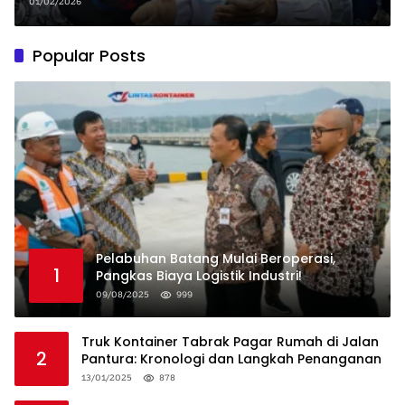
Polisi, Simak Penjelasannya!
01/02/2026
Popular Posts
Pelabuhan Batang Mulai Beroperasi,
1
Pangkas Biaya Logistik Industri!
09/08/2025
999
Truk Kontainer Tabrak Pagar Rumah di Jalan
2
Pantura: Kronologi dan Langkah Penanganan
13/01/2025
878