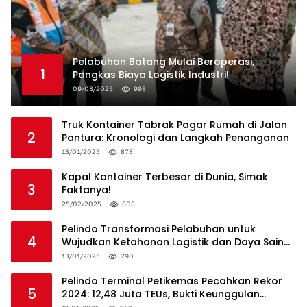
Pelabuhan Batang Mulai Beroperasi,
1
Pangkas Biaya Logistik Industri!
09/08/2025
998
Truk Kontainer Tabrak Pagar Rumah di Jalan
2
Pantura: Kronologi dan Langkah Penanganan
13/01/2025
878
Kapal Kontainer Terbesar di Dunia, Simak
3
Faktanya!
25/02/2025
808
Pelindo Transformasi Pelabuhan untuk
4
Wujudkan Ketahanan Logistik dan Daya Saing
Global
13/01/2025
790
Pelindo Terminal Petikemas Pecahkan Rekor
5
2024: 12,48 Juta TEUs, Bukti Keunggulan