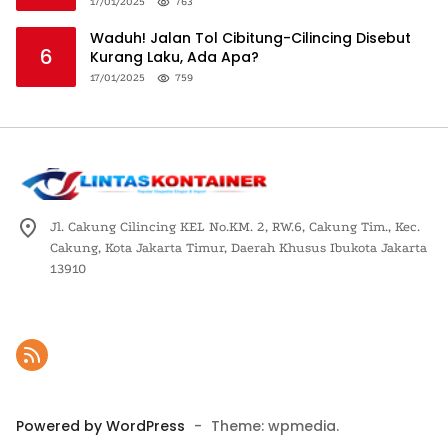
Logistik Nasional
17/01/2025
763
Waduh! Jalan Tol Cibitung-Cilincing Disebut
6
Kurang Laku, Ada Apa?
17/01/2025
759
Jl. Cakung Cilincing KEL No.KM. 2, RW.6, Cakung Tim., Kec.
Cakung, Kota Jakarta Timur, Daerah Khusus Ibukota Jakarta
13910
Powered by WordPress
-
Theme: wpmedia.