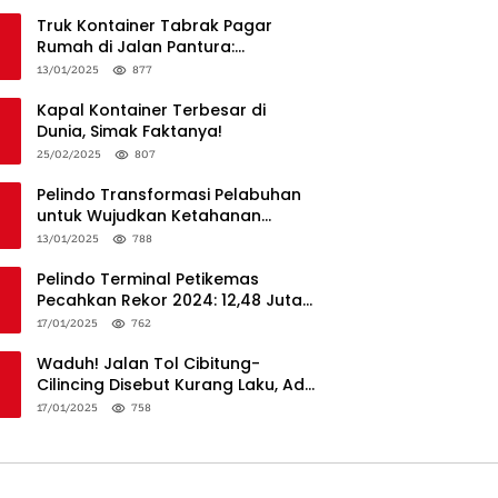
Truk Kontainer Tabrak Pagar
Rumah di Jalan Pantura:
Kronologi dan Langkah
13/01/2025
877
Penanganan
Kapal Kontainer Terbesar di
Dunia, Simak Faktanya!
25/02/2025
807
Pelindo Transformasi Pelabuhan
untuk Wujudkan Ketahanan
Logistik dan Daya Saing Global
13/01/2025
788
Pelindo Terminal Petikemas
Pecahkan Rekor 2024: 12,48 Juta
TEUs, Bukti Keunggulan Logistik
17/01/2025
762
Nasional
Waduh! Jalan Tol Cibitung-
Cilincing Disebut Kurang Laku, Ada
Apa?
17/01/2025
758