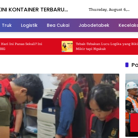
KINI KONTAINER TERBARU
Thursday, August 6,
2026
Truk
Logistik
Bea Cukai
Jabodetabek
Kecelak
i Panas Sekali? Ini
Tebak-Tebakan Lucu Logika yang Bikin Ka
Mikir tapi Ngakak
Po