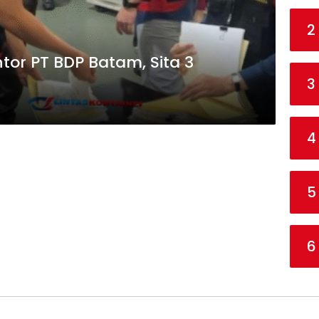
2
ntor PT BDP Batam, Sita 3
3
4
5
6