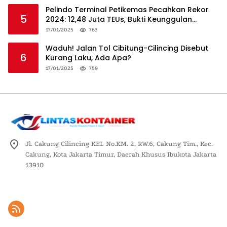
Pelindo Terminal Petikemas Pecahkan Rekor
5
2024: 12,48 Juta TEUs, Bukti Keunggulan
Logistik Nasional
17/01/2025
763
Waduh! Jalan Tol Cibitung-Cilincing Disebut
6
Kurang Laku, Ada Apa?
17/01/2025
759
Jl. Cakung Cilincing KEL No.KM. 2, RW.6, Cakung Tim., Kec.
Cakung, Kota Jakarta Timur, Daerah Khusus Ibukota Jakarta
13910