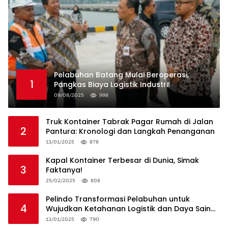
Pelabuhan Batang Mulai Beroperasi,
1
Pangkas Biaya Logistik Industri!
09/08/2025
998
Truk Kontainer Tabrak Pagar Rumah di Jalan
2
Pantura: Kronologi dan Langkah Penanganan
13/01/2025
878
Kapal Kontainer Terbesar di Dunia, Simak
3
Faktanya!
25/02/2025
808
Pelindo Transformasi Pelabuhan untuk
4
Wujudkan Ketahanan Logistik dan Daya Saing
Global
13/01/2025
790