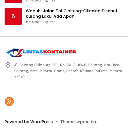
Logistik Nasional
17/01/2025
763
Waduh! Jalan Tol Cibitung-Cilincing Disebut
6
Kurang Laku, Ada Apa?
17/01/2025
760
Jl. Cakung Cilincing KEL No.KM. 2, RW.6, Cakung Tim., Kec.
Cakung, Kota Jakarta Timur, Daerah Khusus Ibukota Jakarta
13910
Powered by WordPress
-
Theme: wpmedia.