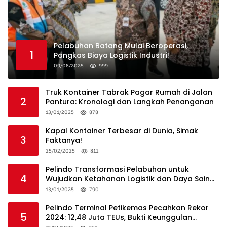
Pelabuhan Batang Mulai Beroperasi,
1
Pangkas Biaya Logistik Industri!
09/08/2025
999
Truk Kontainer Tabrak Pagar Rumah di Jalan
2
Pantura: Kronologi dan Langkah Penanganan
13/01/2025
878
Kapal Kontainer Terbesar di Dunia, Simak
3
Faktanya!
25/02/2025
811
Pelindo Transformasi Pelabuhan untuk
4
Wujudkan Ketahanan Logistik dan Daya Saing
Global
13/01/2025
790
Pelindo Terminal Petikemas Pecahkan Rekor
5
2024: 12,48 Juta TEUs, Bukti Keunggulan