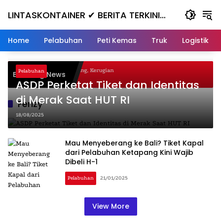
Skip
LINTASKONTAINER ✔ BERITA TERKINI
to
content
KONTAINER TERBARU HARI INI
Home
Pelabuhan
Peti Kemas
Truk
Logistik
agal Nanjak, Masuk ke Jurang, Kerugian
Pelabuhan
Breaking News
ta
ASDP Perketat Tiket dan Identitas
di Merak Saat HUT RI
Ferizy
18/08/2025
Mau Menyeberang ke Bali? Tiket Kapal
dari Pelabuhan Ketapang Kini Wajib
Dibeli H-1
Pelabuhan
21/01/2025
View More