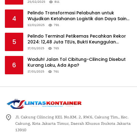
25/02/2025
811
Pelindo Transformasi Pelabuhan untuk
4
Wujudkan Ketahanan Logistik dan Daya Saing
Global
13/01/2025
791
Pelindo Terminal Petikemas Pecahkan Rekor
5
2024: 12,48 Juta TEUs, Bukti Keunggulan
Logistik Nasional
17/01/2025
765
Waduh! Jalan Tol Cibitung-Cilincing Disebut
6
Kurang Laku, Ada Apa?
17/01/2025
761
Jl. Cakung Cilincing KEL No.KM. 2, RW.6, Cakung Tim., Kec.
Cakung, Kota Jakarta Timur, Daerah Khusus Ibukota Jakarta
13910