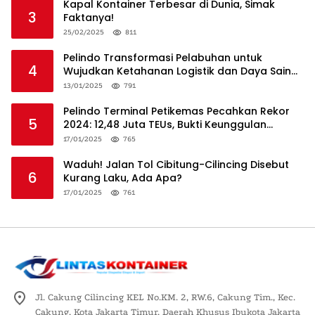
Kapal Kontainer Terbesar di Dunia, Simak
3
Faktanya!
25/02/2025
811
Pelindo Transformasi Pelabuhan untuk
4
Wujudkan Ketahanan Logistik dan Daya Saing
Global
13/01/2025
791
Pelindo Terminal Petikemas Pecahkan Rekor
5
2024: 12,48 Juta TEUs, Bukti Keunggulan
Logistik Nasional
17/01/2025
765
Waduh! Jalan Tol Cibitung-Cilincing Disebut
6
Kurang Laku, Ada Apa?
17/01/2025
761
Jl. Cakung Cilincing KEL No.KM. 2, RW.6, Cakung Tim., Kec.
Cakung, Kota Jakarta Timur, Daerah Khusus Ibukota Jakarta