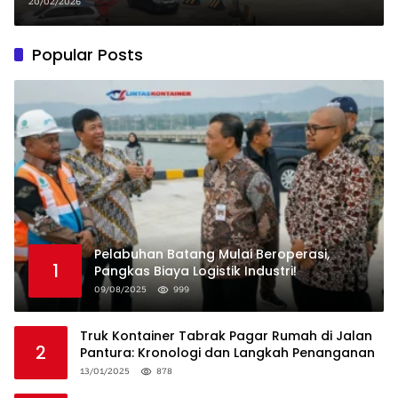
Maret 2026
20/02/2026
Popular Posts
Pelabuhan Batang Mulai Beroperasi,
1
Pangkas Biaya Logistik Industri!
09/08/2025
999
Truk Kontainer Tabrak Pagar Rumah di Jalan
2
Pantura: Kronologi dan Langkah Penanganan
13/01/2025
878