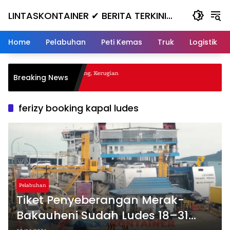
Skip
LINTASKONTAINER ✔ BERITA TERKINI
to
content
KONTAINER TERBARU HARI INI
Home
Pelabuhan
Peti Kemas
Truk
Logistik
al Nanjak, Masuk ke Jurang, Kerugian
Breaking News
a
ferizy booking kapal ludes
Pelabuhan
Tiket Penyeberangan Merak-
Bakauheni Sudah Ludes 18–31