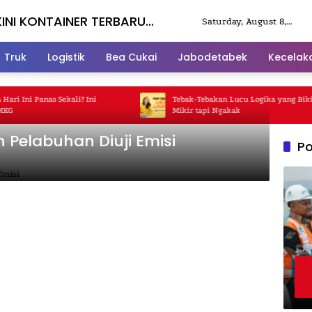
KINI KONTAINER TERBARU
Saturday, August 8,
2026
Truk
Logistik
Bea Cukai
Jabodetabek
Kecelak
 Ini Panas Sekali? Ini
Tebak-Tebakan Lucu Logika yang Bikin 
Mikir tapi Ngakak
 Pelabuhan Diuji Emisi
Po