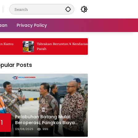
aan
Privacy Policy
Kamu
Tabrakan Beruntun 4 Kendaraan, Jalanan Macet
Truk 
Parah
Rp5 J
pular Posts
Pelabuhan Batang Mulai
1
Beroperasi, Pangkas Biaya
Logistik Industri!
09/08/2025
999