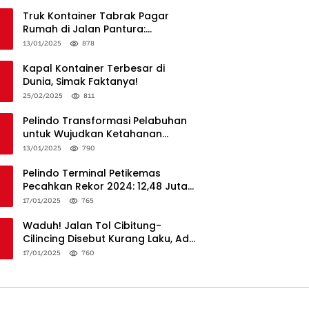
Truk Kontainer Tabrak Pagar
Rumah di Jalan Pantura:
Kronologi dan Langkah
13/01/2025
878
Penanganan
Kapal Kontainer Terbesar di
Dunia, Simak Faktanya!
25/02/2025
811
Pelindo Transformasi Pelabuhan
untuk Wujudkan Ketahanan
Logistik dan Daya Saing Global
13/01/2025
790
Pelindo Terminal Petikemas
Pecahkan Rekor 2024: 12,48 Juta
TEUs, Bukti Keunggulan Logistik
17/01/2025
765
Nasional
Waduh! Jalan Tol Cibitung-
Cilincing Disebut Kurang Laku, Ada
Apa?
17/01/2025
760