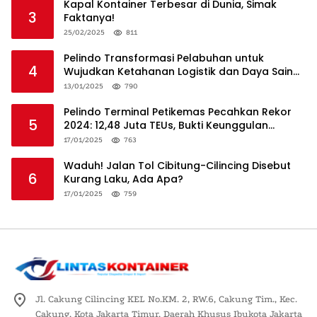
Kapal Kontainer Terbesar di Dunia, Simak
3
Faktanya!
25/02/2025
811
Pelindo Transformasi Pelabuhan untuk
4
Wujudkan Ketahanan Logistik dan Daya Saing
Global
13/01/2025
790
Pelindo Terminal Petikemas Pecahkan Rekor
5
2024: 12,48 Juta TEUs, Bukti Keunggulan
Logistik Nasional
17/01/2025
763
Waduh! Jalan Tol Cibitung-Cilincing Disebut
6
Kurang Laku, Ada Apa?
17/01/2025
759
Jl. Cakung Cilincing KEL No.KM. 2, RW.6, Cakung Tim., Kec.
Cakung, Kota Jakarta Timur, Daerah Khusus Ibukota Jakarta