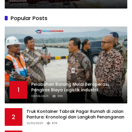
Rp87 Miliar
01/02/2025
Popular Posts
Pelabuhan Batang Mulai Beroperasi,
1
Pangkas Biaya Logistik Industri!
09/08/2025
999
Truk Kontainer Tabrak Pagar Rumah di Jalan
2
Pantura: Kronologi dan Langkah Penanganan
13/01/2025
878