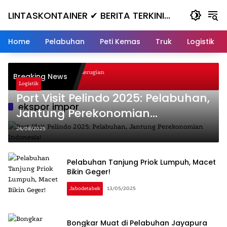
Skip
LINTASKONTAINER ✔ BERITA TERKINI
to
content
KONTAINER TERBARU HARI INI
Home
Pelabuhan
Peti Kemas
Truk
Logistik
anjak, Masuk ke Jurang, Kerugian
Breaking News
Logistik
Port Visit Pelindo 2025: Pelabuhan,
ekspor impor
Jantung Perekonomian
Indonesia!
24/08/2025
Pelabuhan Tanjung Priok Lumpuh, Macet
Bikin Geger!
Jabodetabek
13/05/2025
Bongkar Muat di Pelabuhan Jayapura