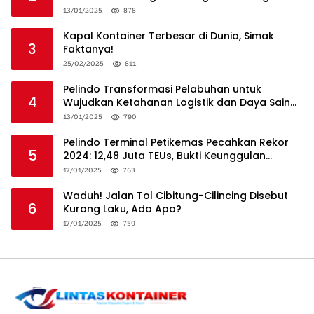
13/01/2025
878
Kapal Kontainer Terbesar di Dunia, Simak
3
Faktanya!
25/02/2025
811
Pelindo Transformasi Pelabuhan untuk
4
Wujudkan Ketahanan Logistik dan Daya Saing
Global
13/01/2025
790
Pelindo Terminal Petikemas Pecahkan Rekor
5
2024: 12,48 Juta TEUs, Bukti Keunggulan
Logistik Nasional
17/01/2025
763
Waduh! Jalan Tol Cibitung-Cilincing Disebut
6
Kurang Laku, Ada Apa?
17/01/2025
759