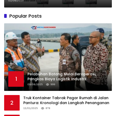
Distribusi Aplikasi
02/08/2025
Popular Posts
Pelabuhan Batang Mulai Beroperasi,
1
Pangkas Biaya Logistik Industri!
09/08/2025
999
Truk Kontainer Tabrak Pagar Rumah di Jalan
2
Pantura: Kronologi dan Langkah Penanganan
13/01/2025
878