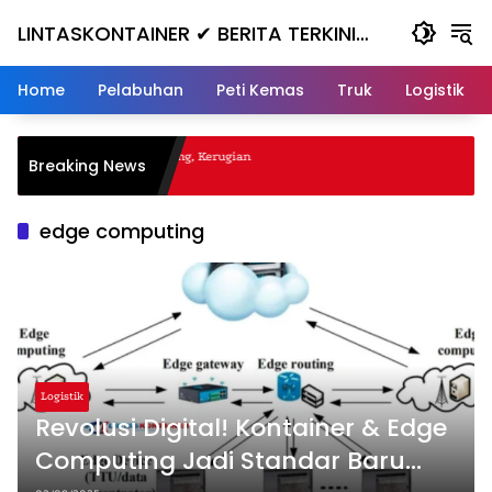
Skip
LINTASKONTAINER ✔ BERITA TERKINI
to
content
KONTAINER TERBARU HARI INI
Home
Pelabuhan
Peti Kemas
Truk
Logistik
gal Nanjak, Masuk ke Jurang, Kerugian
Breaking News
a
edge computing
Logistik
Revolusi Digital! Kontainer & Edge
Computing Jadi Standar Baru