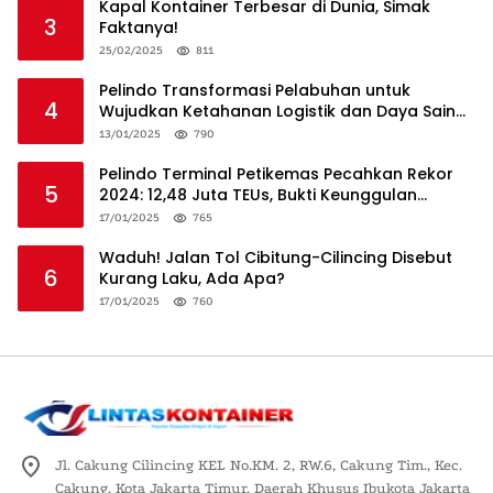
Kapal Kontainer Terbesar di Dunia, Simak
3
Faktanya!
25/02/2025
811
Pelindo Transformasi Pelabuhan untuk
4
Wujudkan Ketahanan Logistik dan Daya Saing
Global
13/01/2025
790
Pelindo Terminal Petikemas Pecahkan Rekor
5
2024: 12,48 Juta TEUs, Bukti Keunggulan
Logistik Nasional
17/01/2025
765
Waduh! Jalan Tol Cibitung-Cilincing Disebut
6
Kurang Laku, Ada Apa?
17/01/2025
760
Jl. Cakung Cilincing KEL No.KM. 2, RW.6, Cakung Tim., Kec.
Cakung, Kota Jakarta Timur, Daerah Khusus Ibukota Jakarta