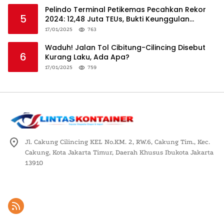
Pelindo Terminal Petikemas Pecahkan Rekor
5
2024: 12,48 Juta TEUs, Bukti Keunggulan
Logistik Nasional
17/01/2025
763
Waduh! Jalan Tol Cibitung-Cilincing Disebut
6
Kurang Laku, Ada Apa?
17/01/2025
759
Jl. Cakung Cilincing KEL No.KM. 2, RW.6, Cakung Tim., Kec.
Cakung, Kota Jakarta Timur, Daerah Khusus Ibukota Jakarta
13910