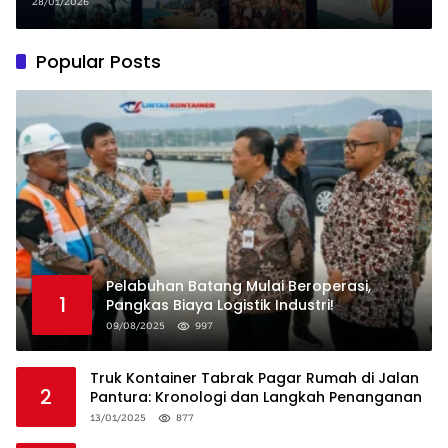
hingga Romcom Hits!
28/01/2026
Popular Posts
Pelabuhan Batang Mulai Beroperasi,
1
Pangkas Biaya Logistik Industri!
09/08/2025
997
Truk Kontainer Tabrak Pagar Rumah di Jalan
2
Pantura: Kronologi dan Langkah Penanganan
13/01/2025
877