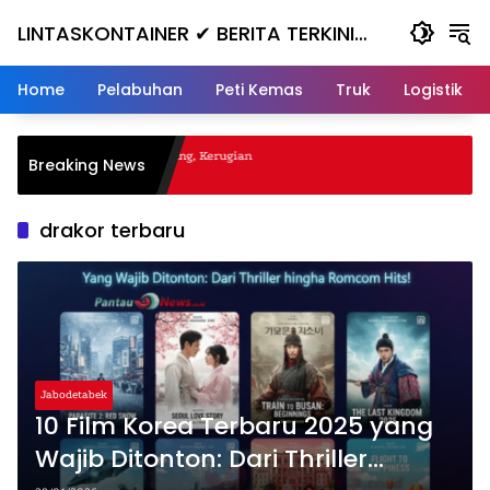
Skip
LINTASKONTAINER ✔ BERITA TERKINI
to
content
KONTAINER TERBARU HARI INI
Home
Pelabuhan
Peti Kemas
Truk
Logistik
al Nanjak, Masuk ke Jurang, Kerugian
Breaking News
a
drakor terbaru
Jabodetabek
10 Film Korea Terbaru 2025 yang
Wajib Ditonton: Dari Thriller