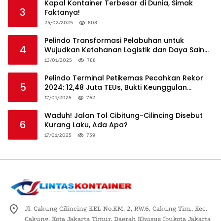
Kapal Kontainer Terbesar di Dunia, Simak
3
Faktanya!
25/02/2025
808
Pelindo Transformasi Pelabuhan untuk
4
Wujudkan Ketahanan Logistik dan Daya Saing
Global
13/01/2025
788
Pelindo Terminal Petikemas Pecahkan Rekor
5
2024: 12,48 Juta TEUs, Bukti Keunggulan
Logistik Nasional
17/01/2025
762
Waduh! Jalan Tol Cibitung-Cilincing Disebut
6
Kurang Laku, Ada Apa?
17/01/2025
759
Jl. Cakung Cilincing KEL No.KM. 2, RW.6, Cakung Tim., Kec.
Cakung, Kota Jakarta Timur, Daerah Khusus Ibukota Jakarta