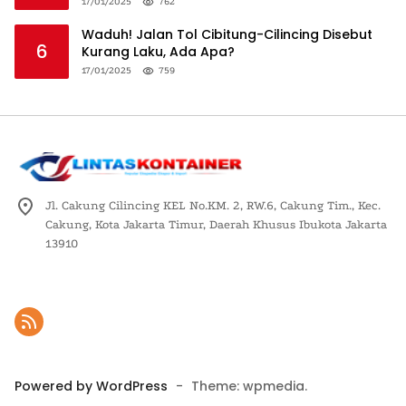
Logistik Nasional
17/01/2025
762
Waduh! Jalan Tol Cibitung-Cilincing Disebut
6
Kurang Laku, Ada Apa?
17/01/2025
759
Jl. Cakung Cilincing KEL No.KM. 2, RW.6, Cakung Tim., Kec.
Cakung, Kota Jakarta Timur, Daerah Khusus Ibukota Jakarta
13910
Powered by WordPress
-
Theme: wpmedia.