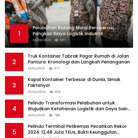
Pelabuhan Batang Mulai Beroperasi,
1
Pangkas Biaya Logistik Industri!
09/08/2025
997
Truk Kontainer Tabrak Pagar Rumah di Jalan
2
Pantura: Kronologi dan Langkah Penanganan
13/01/2025
877
Kapal Kontainer Terbesar di Dunia, Simak
3
Faktanya!
25/02/2025
808
Pelindo Transformasi Pelabuhan untuk
4
Wujudkan Ketahanan Logistik dan Daya Saing
Global
13/01/2025
788
Pelindo Terminal Petikemas Pecahkan Rekor
5
2024: 12,48 Juta TEUs, Bukti Keunggulan