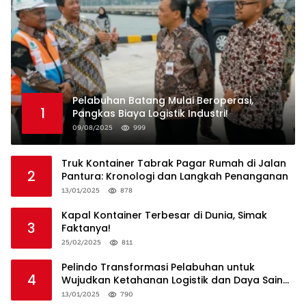
Pelabuhan Batang Mulai Beroperasi,
1
Pangkas Biaya Logistik Industri!
09/08/2025
999
Truk Kontainer Tabrak Pagar Rumah di Jalan
2
Pantura: Kronologi dan Langkah Penanganan
13/01/2025
878
Kapal Kontainer Terbesar di Dunia, Simak
3
Faktanya!
25/02/2025
811
Pelindo Transformasi Pelabuhan untuk
4
Wujudkan Ketahanan Logistik dan Daya Saing
Global
13/01/2025
790