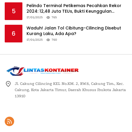
Pelindo Terminal Petikemas Pecahkan Rekor
5
2024: 12,48 Juta TEUs, Bukti Keunggulan
Logistik Nasional
17/01/2025
765
Waduh! Jalan Tol Cibitung-Cilincing Disebut
6
Kurang Laku, Ada Apa?
17/01/2025
760
Jl. Cakung Cilincing KEL No.KM. 2, RW.6, Cakung Tim., Kec.
Cakung, Kota Jakarta Timur, Daerah Khusus Ibukota Jakarta
13910