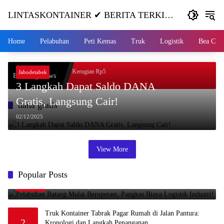
Skip
LINTASKONTAINER ✔ BERITA TERKINI
to
content
KONTAINER TERBARU HARI INI
Home
Pelabuhan
Peti Kemas
Truk
Logistik
Bea Cuk
l Nanjak, Masuk ke Jurang, Kerugian Rp5
Jabodetabek
Breaking News
3 Langkah Dapat Saldo DANA
Gratis, Langsung Cair!
dana gratis
02/12/2025
View More
Pelabuhan Batang Mulai Beroperasi, Pangkas Biaya
Popular Posts
1
Logistik Industri!
09/08/2025
999
Truk Kontainer Tabrak Pagar Rumah di Jalan Pantura:
2
Kronologi dan Langkah Penanganan