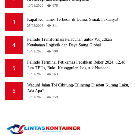
13/01/2025
878
Kapal Kontainer Terbesar di Dunia, Simak Faktanya!
3
25/02/2025
811
Pelindo Transformasi Pelabuhan untuk Wujudkan
4
Ketahanan Logistik dan Daya Saing Global
13/01/2025
790
Pelindo Terminal Petikemas Pecahkan Rekor 2024: 12,48
5
Juta TEUs, Bukti Keunggulan Logistik Nasional
17/01/2025
763
Waduh! Jalan Tol Cibitung-Cilincing Disebut Kurang Laku,
6
Ada Apa?
17/01/2025
759