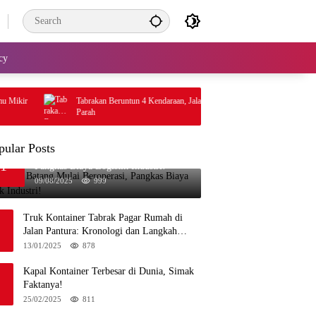
cy
ikir
Tabrakan Beruntun 4 Kendaraan, Jalanan Macet
Truk Ga
Parah
Juta
pular Posts
Pelabuhan Batang Mulai Beroperasi,
1
Pangkas Biaya Logistik Industri!
09/08/2025
999
Truk Kontainer Tabrak Pagar Rumah di
Jalan Pantura: Kronologi dan Langkah
Penanganan
13/01/2025
878
Kapal Kontainer Terbesar di Dunia, Simak
Faktanya!
25/02/2025
811