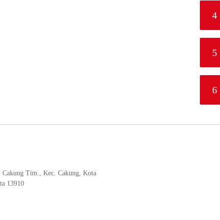
4
5
6
, Cakung Tim., Kec. Cakung, Kota
rta 13910