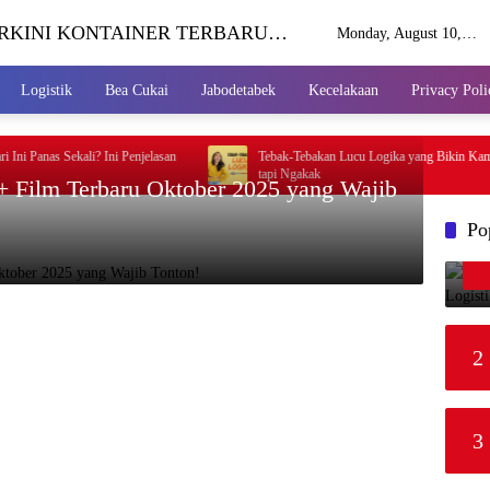
ERKINI KONTAINER TERBARU
Monday, August 10,
2026
Logistik
Bea Cukai
Jabodetabek
Kecelakaan
Privacy Poli
i Panas Sekali? Ini Penjelasan
Tebak-Tebakan Lucu Logika yang Bikin Kamu M
tapi Ngakak
+ Film Terbaru Oktober 2025 yang Wajib
Po
2
3