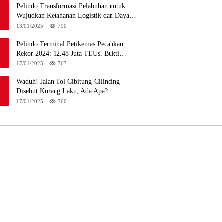
Pelindo Transformasi Pelabuhan untuk
Wujudkan Ketahanan Logistik dan Daya
Saing Global
13/01/2025
790
Pelindo Terminal Petikemas Pecahkan
Rekor 2024: 12,48 Juta TEUs, Bukti
Keunggulan Logistik Nasional
17/01/2025
763
Waduh! Jalan Tol Cibitung-Cilincing
Disebut Kurang Laku, Ada Apa?
17/01/2025
760