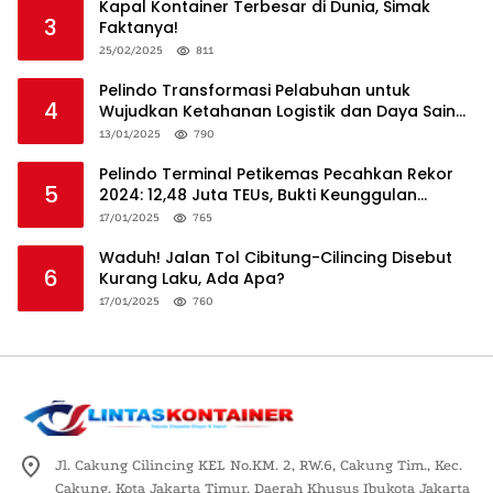
Kapal Kontainer Terbesar di Dunia, Simak
3
Faktanya!
25/02/2025
811
Pelindo Transformasi Pelabuhan untuk
4
Wujudkan Ketahanan Logistik dan Daya Saing
Global
13/01/2025
790
Pelindo Terminal Petikemas Pecahkan Rekor
5
2024: 12,48 Juta TEUs, Bukti Keunggulan
Logistik Nasional
17/01/2025
765
Waduh! Jalan Tol Cibitung-Cilincing Disebut
6
Kurang Laku, Ada Apa?
17/01/2025
760
Jl. Cakung Cilincing KEL No.KM. 2, RW.6, Cakung Tim., Kec.
Cakung, Kota Jakarta Timur, Daerah Khusus Ibukota Jakarta