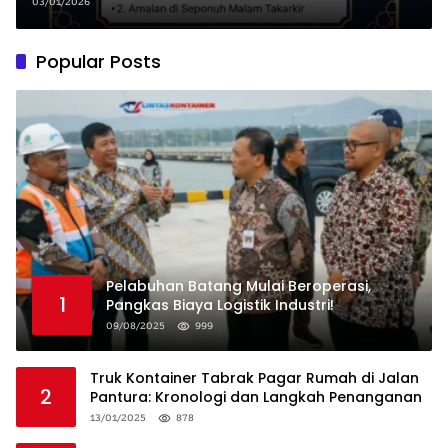
Judulnya
03/01/2026
Popular Posts
Pelabuhan Batang Mulai Beroperasi,
1
Pangkas Biaya Logistik Industri!
09/08/2025
999
Truk Kontainer Tabrak Pagar Rumah di Jalan
2
Pantura: Kronologi dan Langkah Penanganan
13/01/2025
878