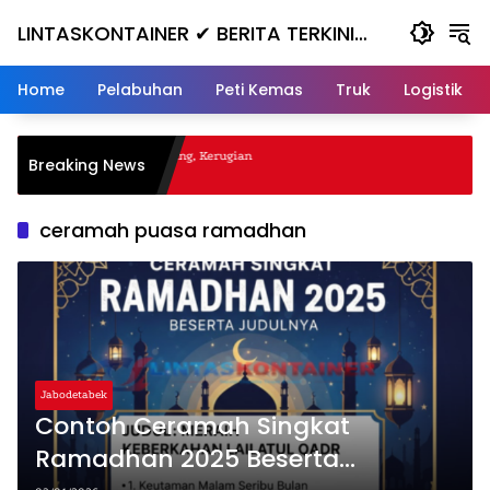
Skip
LINTASKONTAINER ✔ BERITA TERKINI
to
content
KONTAINER TERBARU HARI INI
Home
Pelabuhan
Peti Kemas
Truk
Logistik
gal Nanjak, Masuk ke Jurang, Kerugian
Breaking News
a
ceramah puasa ramadhan
Jabodetabek
Contoh Ceramah Singkat
Ramadhan 2025 Beserta