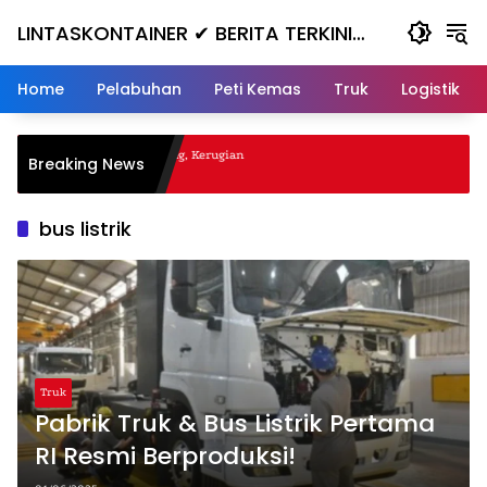
Skip
LINTASKONTAINER ✔ BERITA TERKINI
to
content
KONTAINER TERBARU HARI INI
Home
Pelabuhan
Peti Kemas
Truk
Logistik
al Nanjak, Masuk ke Jurang, Kerugian
Breaking News
a
bus listrik
Truk
Pabrik Truk & Bus Listrik Pertama
RI Resmi Berproduksi!