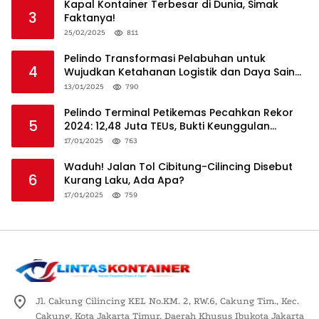
Kapal Kontainer Terbesar di Dunia, Simak
3
Faktanya!
25/02/2025
811
Pelindo Transformasi Pelabuhan untuk
4
Wujudkan Ketahanan Logistik dan Daya Saing
Global
13/01/2025
790
Pelindo Terminal Petikemas Pecahkan Rekor
5
2024: 12,48 Juta TEUs, Bukti Keunggulan
Logistik Nasional
17/01/2025
763
Waduh! Jalan Tol Cibitung-Cilincing Disebut
6
Kurang Laku, Ada Apa?
17/01/2025
759
Jl. Cakung Cilincing KEL No.KM. 2, RW.6, Cakung Tim., Kec.
Cakung, Kota Jakarta Timur, Daerah Khusus Ibukota Jakarta