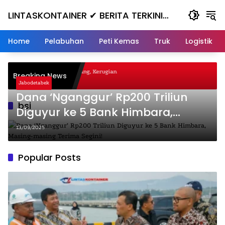
Skip
LINTASKONTAINER ✔ BERITA TERKINI
to
content
KONTAINER TERBARU HARI INI
Home
Pelabuhan
Peti Kemas
Truk
Logistik
agal Nanjak, Masuk ke Jurang, Kerugian
Breaking News
ta
Jabodetabek
Dana ‘Nganggur’ Rp200 Triliun
bsi
Diguyur ke 5 Bank Himbara,
Masing-masing Terima Segini!
13/09/2025
Popular Posts