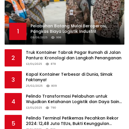
Pelabuhan Batang Mulai Beroperasi,
1
Pangkas Biaya Logistik Industri!
09/08/2025
998
Truk Kontainer Tabrak Pagar Rumah di Jalan
2
Pantura: Kronologi dan Langkah Penanganan
13/01/2025
878
Kapal Kontainer Terbesar di Dunia, Simak
3
Faktanya!
25/02/2025
809
Pelindo Transformasi Pelabuhan untuk
4
Wujudkan Ketahanan Logistik dan Daya Saing
Global
13/01/2025
790
Pelindo Terminal Petikemas Pecahkan Rekor
5
2024: 12,48 Juta TEUs, Bukti Keunggulan