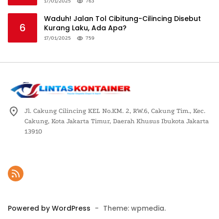
Logistik Nasional
17/01/2025
763
Waduh! Jalan Tol Cibitung-Cilincing Disebut
6
Kurang Laku, Ada Apa?
17/01/2025
759
Jl. Cakung Cilincing KEL No.KM. 2, RW.6, Cakung Tim., Kec.
Cakung, Kota Jakarta Timur, Daerah Khusus Ibukota Jakarta
13910
Powered by WordPress
-
Theme: wpmedia.