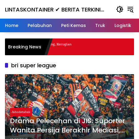
Skip
LINTASKONTAINER ✔ BERITA TERKINI
to
content
KONTAINER TERBARU HARI INI
Home
Pelabuhan
Peti Kemas
Truk
Logistik
gal Nanjak, Masuk ke Jurang, Kerugian
Breaking News
a
bri super league
Jabodetabek
Drama Pelecehan di JIS: Suporter
Wanita Persija Berakhir Mediasi,