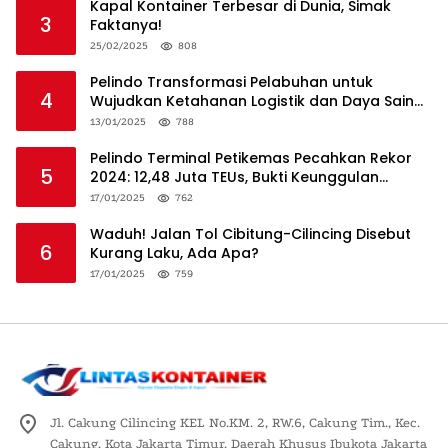
Kapal Kontainer Terbesar di Dunia, Simak
3
Faktanya!
25/02/2025
808
Pelindo Transformasi Pelabuhan untuk
4
Wujudkan Ketahanan Logistik dan Daya Saing
Global
13/01/2025
788
Pelindo Terminal Petikemas Pecahkan Rekor
5
2024: 12,48 Juta TEUs, Bukti Keunggulan
Logistik Nasional
17/01/2025
762
Waduh! Jalan Tol Cibitung-Cilincing Disebut
6
Kurang Laku, Ada Apa?
17/01/2025
759
Jl. Cakung Cilincing KEL No.KM. 2, RW.6, Cakung Tim., Kec.
Cakung, Kota Jakarta Timur, Daerah Khusus Ibukota Jakarta