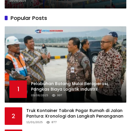
Pelaku Minta Maaf!
19/09/2025
Popular Posts
Pelabuhan Batang Mulai Beroperasi,
1
Pangkas Biaya Logistik Industri!
09/08/2025
997
Truk Kontainer Tabrak Pagar Rumah di Jalan
2
Pantura: Kronologi dan Langkah Penanganan
13/01/2025
877