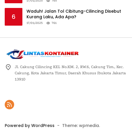
Logistik Nasional
17/01/2025
765
Waduh! Jalan Tol Cibitung-Cilincing Disebut
6
Kurang Laku, Ada Apa?
17/01/2025
761
Jl. Cakung Cilincing KEL No.KM. 2, RW.6, Cakung Tim., Kec.
Cakung, Kota Jakarta Timur, Daerah Khusus Ibukota Jakarta
13910
Powered by WordPress
-
Theme: wpmedia.