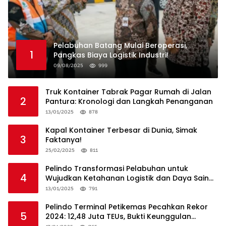
Pelabuhan Batang Mulai Beroperasi,
1
Pangkas Biaya Logistik Industri!
09/08/2025
999
Truk Kontainer Tabrak Pagar Rumah di Jalan
2
Pantura: Kronologi dan Langkah Penanganan
13/01/2025
878
Kapal Kontainer Terbesar di Dunia, Simak
3
Faktanya!
25/02/2025
811
Pelindo Transformasi Pelabuhan untuk
4
Wujudkan Ketahanan Logistik dan Daya Saing
Global
13/01/2025
791
Pelindo Terminal Petikemas Pecahkan Rekor
5
2024: 12,48 Juta TEUs, Bukti Keunggulan