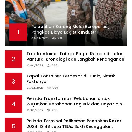
Pelabuhan Batang Mulai Beroperasi,
1
Pangkas Biaya Logistik Industri!
09/08/2025
998
Truk Kontainer Tabrak Pagar Rumah di Jalan
2
Pantura: Kronologi dan Langkah Penanganan
13/01/2025
878
Kapal Kontainer Terbesar di Dunia, Simak
3
Faktanya!
25/02/2025
809
Pelindo Transformasi Pelabuhan untuk
4
Wujudkan Ketahanan Logistik dan Daya Saing
Global
13/01/2025
790
Pelindo Terminal Petikemas Pecahkan Rekor
5
2024: 12,48 Juta TEUs, Bukti Keunggulan