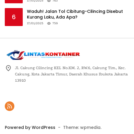
Logistik Nasional
17/01/2025
763
Waduh! Jalan Tol Cibitung-Cilincing Disebut
6
Kurang Laku, Ada Apa?
17/01/2025
759
Jl. Cakung Cilincing KEL No.KM. 2, RW.6, Cakung Tim., Kec.
Cakung, Kota Jakarta Timur, Daerah Khusus Ibukota Jakarta
13910
Powered by WordPress
-
Theme: wpmedia.