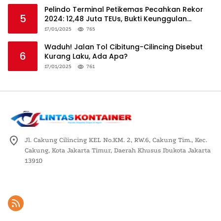
Pelindo Terminal Petikemas Pecahkan Rekor
5
2024: 12,48 Juta TEUs, Bukti Keunggulan
Logistik Nasional
17/01/2025
765
Waduh! Jalan Tol Cibitung-Cilincing Disebut
6
Kurang Laku, Ada Apa?
17/01/2025
761
Jl. Cakung Cilincing KEL No.KM. 2, RW.6, Cakung Tim., Kec.
Cakung, Kota Jakarta Timur, Daerah Khusus Ibukota Jakarta
13910