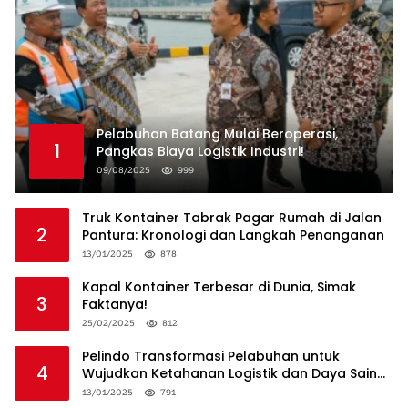
Pelabuhan Batang Mulai Beroperasi,
1
Pangkas Biaya Logistik Industri!
09/08/2025
999
Truk Kontainer Tabrak Pagar Rumah di Jalan
2
Pantura: Kronologi dan Langkah Penanganan
13/01/2025
878
Kapal Kontainer Terbesar di Dunia, Simak
3
Faktanya!
25/02/2025
812
Pelindo Transformasi Pelabuhan untuk
4
Wujudkan Ketahanan Logistik dan Daya Saing
Global
13/01/2025
791